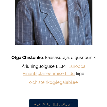
Olga Chistenko
, kaasasutaja, õigusnõunik
Äriühinguõiguse LL.M.,
Euroopa
Finantsplaneerimise Liidu
liige
o.chistenko@legalabi.ee
VÕTA ÜHENDUST