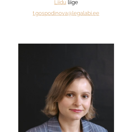
Liidu
liige
t.gospodinova@legalabi.ee