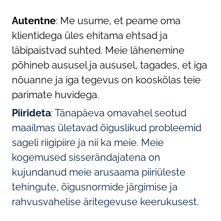
Autentne
: Me usume, et peame oma
klientidega üles ehitama ehtsad ja
läbipaistvad suhted. Meie lähenemine
põhineb aususel ja aususel, tagades, et iga
nõuanne ja iga tegevus on kooskõlas teie
parimate huvidega.
Piirideta
: Tänapäeva omavahel seotud
maailmas ületavad õiguslikud probleemid
sageli riigipiire ja nii ka meie. Meie
kogemused sisserändajatena on
kujundanud meie arusaama piiriüleste
tehingute, õigusnormide järgimise ja
rahvusvahelise äritegevuse keerukusest.