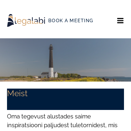
Skip
to
BOOK A MEETING
content
Meist
Oma tegevust alustades saime
inspiratsiooni paljudest tuletornidest, mis