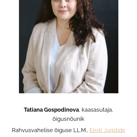
Tatiana Gospodinova
, kaasasutaja,
õigusnõunik
Rahvusvahelise õiguse LL.M.,
Eesti Juristide