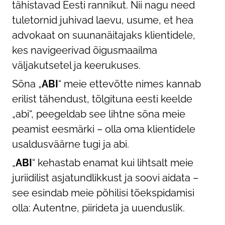
tähistavad Eesti rannikut. Nii nagu need
tuletornid juhivad laevu, usume, et hea
advokaat on suunanäitajaks klientidele,
kes navigeerivad õigusmaailma
väljakutsetel ja keerukuses.
Sõna „
ABI
“ meie ettevõtte nimes kannab
erilist tähendust, tõlgituna eesti keelde
„abi“, peegeldab see lihtne sõna meie
peamist eesmärki – olla oma klientidele
usaldusväärne tugi ja abi.
„
ABI
“ kehastab enamat kui lihtsalt meie
juriidilist asjatundlikkust ja soovi aidata –
see esindab meie põhilisi tõekspidamisi
olla: Autentne, piirideta ja uuenduslik.